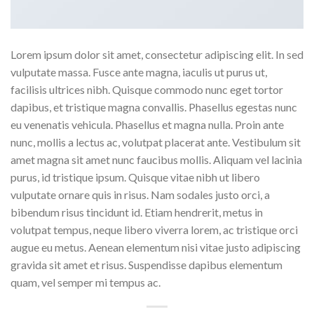
Lorem ipsum dolor sit amet, consectetur adipiscing elit. In sed
vulputate massa. Fusce ante magna, iaculis ut purus ut,
facilisis ultrices nibh. Quisque commodo nunc eget tortor
dapibus, et tristique magna convallis. Phasellus egestas nunc
eu venenatis vehicula. Phasellus et magna nulla. Proin ante
nunc, mollis a lectus ac, volutpat placerat ante. Vestibulum sit
amet magna sit amet nunc faucibus mollis. Aliquam vel lacinia
purus, id tristique ipsum. Quisque vitae nibh ut libero
vulputate ornare quis in risus. Nam sodales justo orci, a
bibendum risus tincidunt id. Etiam hendrerit, metus in
volutpat tempus, neque libero viverra lorem, ac tristique orci
augue eu metus. Aenean elementum nisi vitae justo adipiscing
gravida sit amet et risus. Suspendisse dapibus elementum
quam, vel semper mi tempus ac.