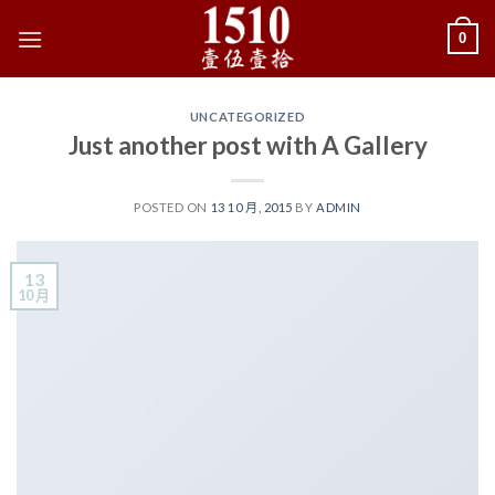
Skip
0
to
content
UNCATEGORIZED
Just another post with A Gallery
POSTED ON
13 10 月, 2015
BY
ADMIN
13
10 月