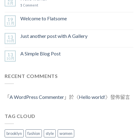
8 月
1
Comment
Welcome to Flatsome
19
11 月
Just another post with A Gallery
13
10 月
A Simple Blog Post
13
10 月
RECENT COMMENTS
「
A WordPress Commenter
」於〈
Hello world!
〉發佈留言
TAG CLOUD
brooklyn
fashion
style
women